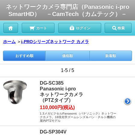
ネットワークカメラ専門店（Panasonic i-pro
SmartHD） －CamTech（カムテック）－
カート
ログイン
検索
ホーム
＞
i-PROシリーズネットワーク カメラ
おすすめ順
価格順
新着順
1-5 / 5
DG-SC385
Panasonic i-pro
ネットワークカメラ
（PTZタイプ）
110,000円(税込)
1.3メガピクセルPanasonic（パナソニック）ネットワー
クカメラ。18倍光学ズームレンズ＆パン・チルト機構の
屋内PTZモデル
DG-SP304V