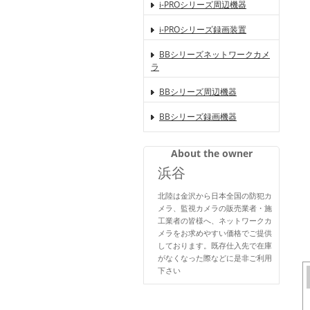
i-PROシリーズ周辺機器
i-PROシリーズ録画装置
BBシリーズネットワークカメ
ラ
BBシリーズ周辺機器
BBシリーズ録画機器
About the owner
浜谷
北陸は金沢から日本全国の防犯カ
メラ、監視カメラの販売業者・施
工業者の皆様へ、ネットワークカ
メラをお求めやすい価格でご提供
しております。既存仕入先で在庫
がなくなった際などに是非ご利用
下さい