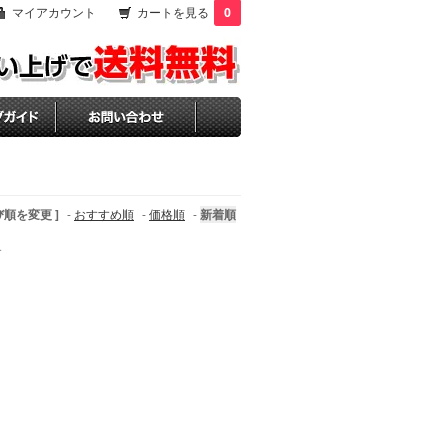
マイアカウント
カートを見る
0
び順を変更 ]
-
おすすめ順
-
価格順
-
新着順
す