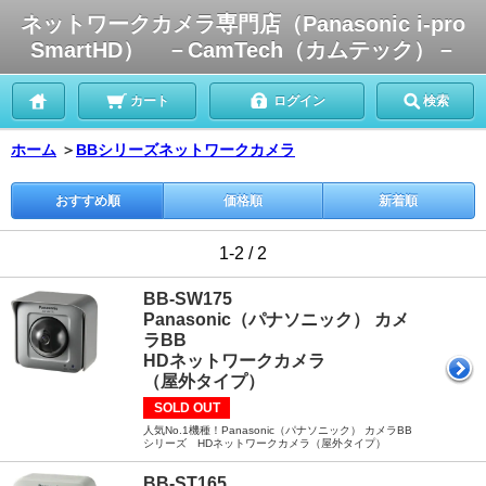
ネットワークカメラ専門店（Panasonic i-pro
SmartHD） －CamTech（カムテック）－
カート
ログイン
検索
ホーム
＞
BBシリーズネットワークカメラ
おすすめ順
価格順
新着順
1-2 / 2
BB-SW175
Panasonic（パナソニック） カメ
ラBB
HDネットワークカメラ
（屋外タイプ）
SOLD OUT
人気No.1機種！Panasonic（パナソニック） カメラBB
シリーズ HDネットワークカメラ（屋外タイプ）
BB-ST165